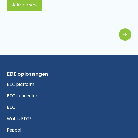
Alle cases
EDI
EDI met Exact Online voor Holie's
F
EDI oplossingen
EDI platform
EDI connector
EDI
Wat is EDI?
Peppol