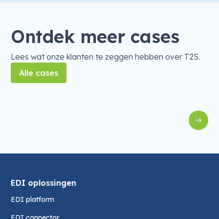
Ontdek meer cases
Lees wat onze klanten te zeggen hebben over T2S.
Alle cases
EDI
EDI met Exact Online voor Holie's
F
EDI oplossingen
EDI platform
EDI connector