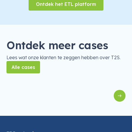
Ontdek het ETL platform
Ontdek meer cases
Lees wat onze klanten te zeggen hebben over T2S.
Alle cases
EDI
EDI met Exact Online voor Holie's
F