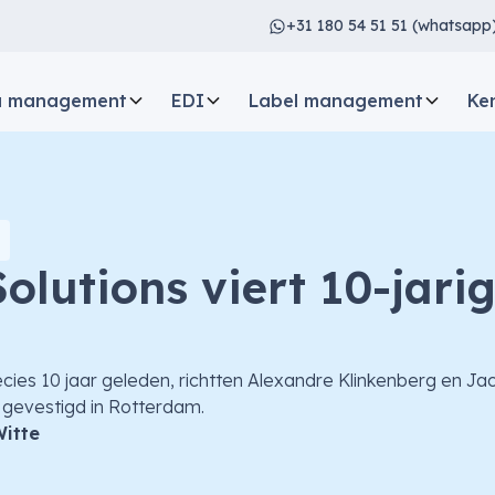
+31 180 54 51 51 (whatsapp
a management
EDI
Label management
Ke
olutions viert 10-jari
n
ies 10 jaar geleden, richtten Alexandre Klinkenberg en J
s gevestigd in Rotterdam.
Witte