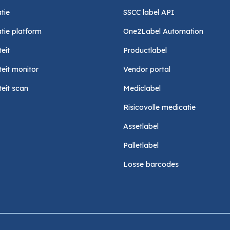
tie
SSCC label API
tie platform
One2Label Automation
eit
Productlabel
eit monitor
Vendor portal
eit scan
Mediclabel
Risicovolle medicatie
Assetlabel
Palletlabel
Losse barcodes