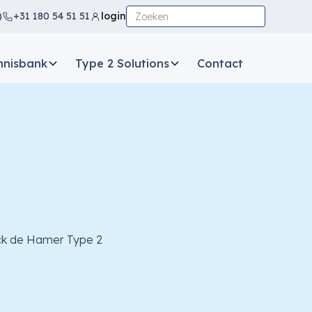
)
+31 180 54 51 51
login
nnisbank
Type 2 Solutions
Contact
g
ack de Hamer Type 2