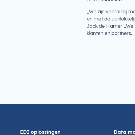
„We zijn vooral blij 
en met de aanlokkel
Jack de Hamer. „We k
klanten en partners.
EDI oplossingen
Data m