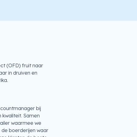
ct (OFD) fruit naar
ar in druiven en
ika.
ccountmanager bij
n kwaliteit. Samen
tailer waarmee we
j de boerderijen waar