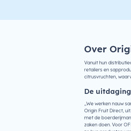
Over Origi
Vanuit hun distributi
retailers en sapprod
citrusvruchten, waarv
De uitdaging:
„We werken nauw sam
Origin Fruit Direct, 
met de boerderijman
zaken doen. Voor OFD 