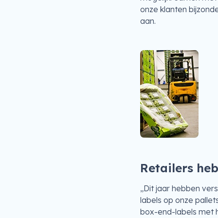
onze klanten bijzonde
aan.
Retailers he
„Dit jaar hebben ve
labels op onze pall
box-end-labels met h