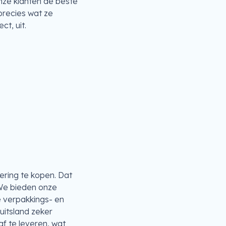
nze klanten de beste
precies wat ze
t, uit.
ring te kopen. Dat
. We bieden onze
e verpakkings- en
Duitsland zeker
af te leveren, wat