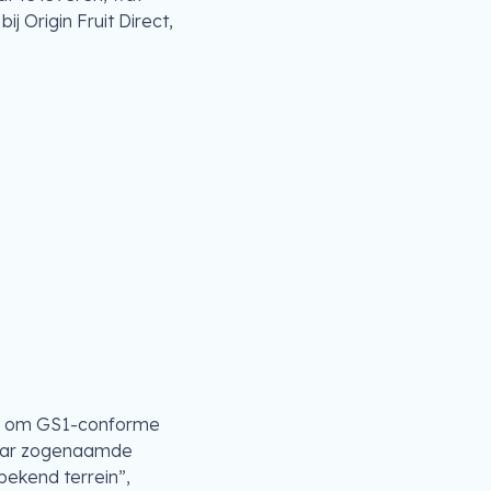
j Origin Fruit Direct,
oek om GS1-conforme
 naar zogenaamde
ekend terrein”,