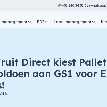
+31 180 54 51 51 (whatsapp
a management
EDI
Label management
Ke
ruit Direct kiest Palle
oldoen aan GS1 voor 
s!
Witte