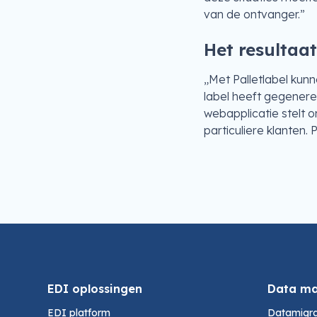
van de ontvanger.”
Het resultaa
„Met Palletlabel kun
label heeft gegenere
webapplicatie stelt o
particuliere klanten.
EDI oplossingen
Data m
EDI platform
Datamigra