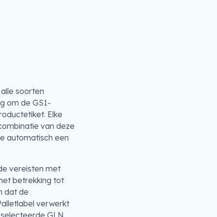
alle soorten
ig om de GS1-
oductetiket. Elke
combinatie van deze
ice automatisch een
 de vereisten met
met betrekking tot
n dat de
alletlabel verwerkt
geselecteerde GLN