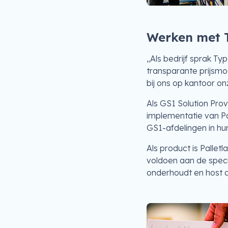
Werken met 
„Als bedrijf sprak Ty
transparante prijsm
bij ons op kantoor o
Als GS1 Solution Pro
implementatie van Pa
GS1-afdelingen in hun
Als product is Pallet
voldoen aan de specif
onderhoudt en host 