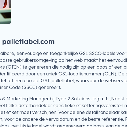
 palletlabel.com
taalbare, eenvoudige en toegankelijke GS1 SSCC-labels voor 
epaste gebruikersomgeving op het web maakt het eenvoud
s (GTIN) te genereren die nodig zijn op een doos of een pr
dentificeerd door een uniek GS1-locatienummer (GLN). De 
utel tot een correct GS1-palletlabel, waarvoor de webserv
ainer Code (SSCC) genereert.
s & Marketing Manager bij Type 2 Solutions, legt uit: „Naast
eft elke detailhandelaar specifieke etiketteringsvereisten 
het etiket moet verschijnen. Voor de ene detailhandelaar ka
n, voor de andere de vervaldatum en de bestelreferentie. P
eloos: het juiste label wordt gegenereerd op basis van de 