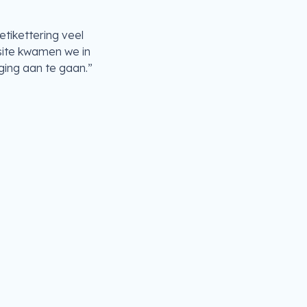
tikettering veel
site kwamen we in
ging aan te gaan.”