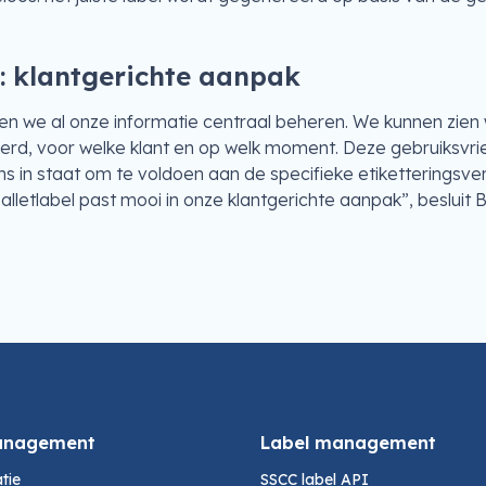
t: klantgerichte aanpak
nen we al onze informatie centraal beheren. We kunnen zien
erd, voor welke klant en op welk moment. Deze gebruiksvri
ns in staat om te voldoen aan de specifieke etiketteringsve
 Palletlabel past mooi in onze klantgerichte aanpak”, besluit
anagement
Label management
tie
SSCC label API