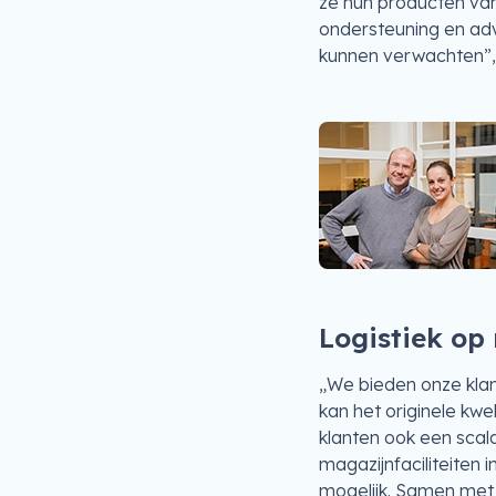
ze hun producten van
ondersteuning en adv
kunnen verwachten”, l
Logistiek op
„We bieden onze klan
kan het originele kwe
klanten ook een scal
magazijnfaciliteiten 
mogelijk. Samen met o