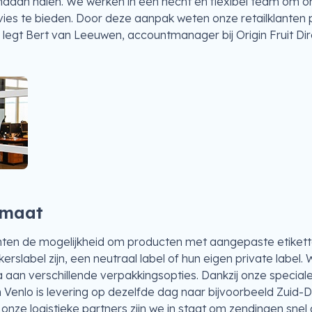
daan halen. We werken in een hecht en flexibel team om o
ies te bieden. Door deze aanpak weten onze retailklanten 
egt Bert van Leeuwen, accountmanager bij Origin Fruit Direc
 maat
ten de mogelijkheid om producten met aangepaste etikette
kerslabel zijn, een neutraal label of hun eigen private label
a aan verschillende verpakkingsopties. Dankzij onze special
in Venlo is levering op dezelfde dag naar bijvoorbeeld Zuid-
nze logistieke partners zijn we in staat om zendingen snel 