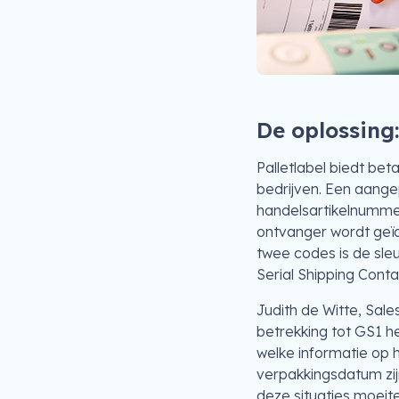
De oplossing:
Palletlabel biedt be
bedrijven. Een aang
handelsartikelnummer
ontvanger wordt geï
twee codes is de sle
Serial Shipping Cont
Judith de Witte, Sale
betrekking tot GS1 he
welke informatie op 
verpakkingsdatum zij
deze situaties moeit