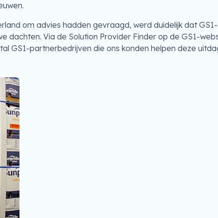
eeuwen.
land om advies hadden gevraagd, werd duidelijk dat GS1-e
e dachten. Via de Solution Provider Finder op de GS1-web
al GS1-partnerbedrijven die ons konden helpen deze uitda